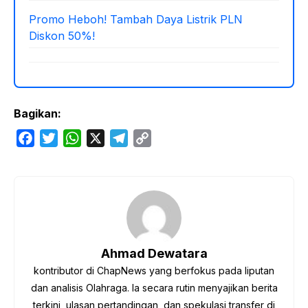
Promo Heboh! Tambah Daya Listrik PLN
Diskon 50%!
Bagikan:
F
T
W
X
T
C
a
w
h
e
o
c
i
a
l
p
e
t
t
e
y
b
t
s
g
L
o
e
A
r
i
o
r
p
a
n
Ahmad Dewatara
k
p
m
k
kontributor di ChapNews yang berfokus pada liputan
dan analisis Olahraga. Ia secara rutin menyajikan berita
terkini, ulasan pertandingan, dan spekulasi transfer di