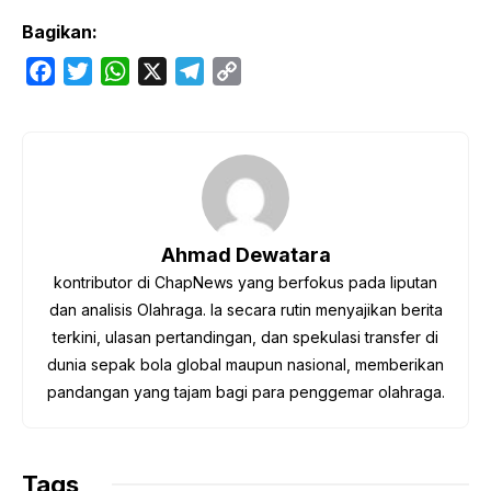
Bagikan:
F
T
W
X
T
C
a
w
h
e
o
c
i
a
l
p
e
t
t
e
y
b
t
s
g
L
o
e
A
r
i
o
r
p
a
n
Ahmad Dewatara
k
p
m
k
kontributor di ChapNews yang berfokus pada liputan
dan analisis Olahraga. Ia secara rutin menyajikan berita
terkini, ulasan pertandingan, dan spekulasi transfer di
dunia sepak bola global maupun nasional, memberikan
pandangan yang tajam bagi para penggemar olahraga.
Tags