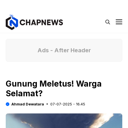
Langsung
Menu
ke
isi
M
Ads - After Header
Gunung Meletus! Warga
Selamat?
Ahmad Dewatara
07-07-2025 - 16.45