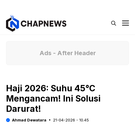
Langsung
Menu
ke
isi
M
Ads - After Header
Haji 2026: Suhu 45°C
Mengancam! Ini Solusi
Darurat!
Ahmad Dewatara
21-04-2026 - 10.45