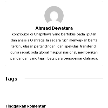
c
i
a
l
p
e
t
t
e
y
b
t
s
g
L
o
e
A
r
i
o
r
p
a
n
Ahmad Dewatara
k
p
m
k
kontributor di ChapNews yang berfokus pada liputan
dan analisis Olahraga. Ia secara rutin menyajikan berita
terkini, ulasan pertandingan, dan spekulasi transfer di
dunia sepak bola global maupun nasional, memberikan
pandangan yang tajam bagi para penggemar olahraga.
Tags
Tinggalkan komentar