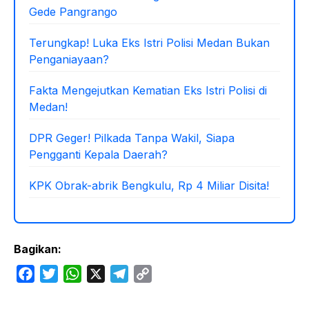
Gede Pangrango
Terungkap! Luka Eks Istri Polisi Medan Bukan
Penganiayaan?
Fakta Mengejutkan Kematian Eks Istri Polisi di
Medan!
DPR Geger! Pilkada Tanpa Wakil, Siapa
Pengganti Kepala Daerah?
KPK Obrak-abrik Bengkulu, Rp 4 Miliar Disita!
Bagikan:
F
T
W
X
T
C
a
w
h
e
o