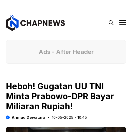
Langsung
Menu
ke
isi
M
Ads - After Header
Heboh! Gugatan UU TNI
Minta Prabowo-DPR Bayar
Miliaran Rupiah!
Ahmad Dewatara
10-05-2025 - 10.45