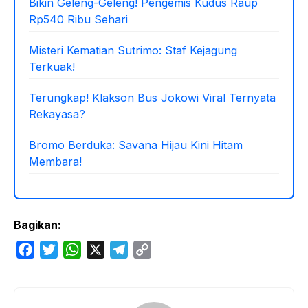
Bikin Geleng-Geleng! Pengemis Kudus Raup
Rp540 Ribu Sehari
Misteri Kematian Sutrimo: Staf Kejagung
Terkuak!
Terungkap! Klakson Bus Jokowi Viral Ternyata
Rekayasa?
Bromo Berduka: Savana Hijau Kini Hitam
Membara!
Bagikan:
F
T
W
X
T
C
a
w
h
e
o
c
i
a
l
p
e
t
t
e
y