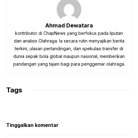
b
t
s
g
L
o
e
A
r
i
o
r
p
a
n
Ahmad Dewatara
k
p
m
k
kontributor di ChapNews yang berfokus pada liputan
dan analisis Olahraga. Ia secara rutin menyajikan berita
terkini, ulasan pertandingan, dan spekulasi transfer di
dunia sepak bola global maupun nasional, memberikan
pandangan yang tajam bagi para penggemar olahraga.
Tags
Tinggalkan komentar