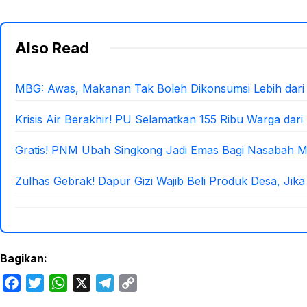
Also Read
MBG: Awas, Makanan Tak Boleh Dikonsumsi Lebih dari
Krisis Air Berakhir! PU Selamatkan 155 Ribu Warga dari
Gratis! PNM Ubah Singkong Jadi Emas Bagi Nasabah 
Zulhas Gebrak! Dapur Gizi Wajib Beli Produk Desa, Jika
Bagikan:
F
T
W
X
T
C
a
w
h
e
o