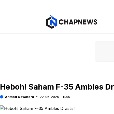
Langsung
ke
isi
Heboh! Saham F-35 Ambles Dra
Ahmad Dewatara
22-06-2025 - 11.45