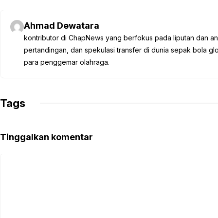
c
i
a
l
p
e
t
t
e
y
Ahmad Dewatara
b
t
s
g
L
kontributor di ChapNews yang berfokus pada liputan dan anali
o
e
A
r
i
pertandingan, dan spekulasi transfer di dunia sepak bola 
o
r
p
a
n
para penggemar olahraga.
k
p
m
k
Tags
Tinggalkan komentar
Komentar