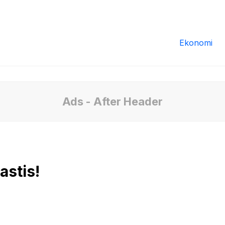
Redaksi
Tentang Kami
Pedoman Media
Ekonomi
Ads - After Header
stis!