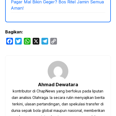
Pagar Mal Bikin Geger? Bos Ritel Jamin Semua
Aman!
Bagikan:
F
T
W
X
T
C
a
w
h
e
o
c
i
a
l
p
e
t
t
e
y
b
t
s
g
L
o
e
A
r
i
o
r
p
a
n
Ahmad Dewatara
k
p
m
k
kontributor di ChapNews yang berfokus pada liputan
dan analisis Olahraga. Ia secara rutin menyajikan berita
terkini, ulasan pertandingan, dan spekulasi transfer di
dunia sepak bola global maupun nasional, memberikan