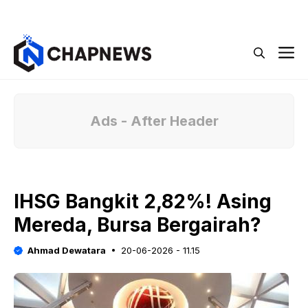
Langsung
Menu
ke
isi
M
Ads - After Header
IHSG Bangkit 2,82%! Asing
Mereda, Bursa Bergairah?
Ahmad Dewatara
20-06-2026 - 11.15