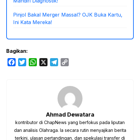
Mandiri Diagnostik!
Pinjol Bakal Merger Massal? OJK Buka Kartu,
Ini Kata Mereka!
Bagikan:
F
T
W
X
T
C
a
w
h
e
o
c
i
a
l
p
e
t
t
e
y
b
t
s
g
L
o
e
A
r
i
o
r
p
a
n
Ahmad Dewatara
k
p
m
k
kontributor di ChapNews yang berfokus pada liputan
dan analisis Olahraga. Ia secara rutin menyajikan berita
terkini, ulasan pertandingan, dan spekulasi transfer di