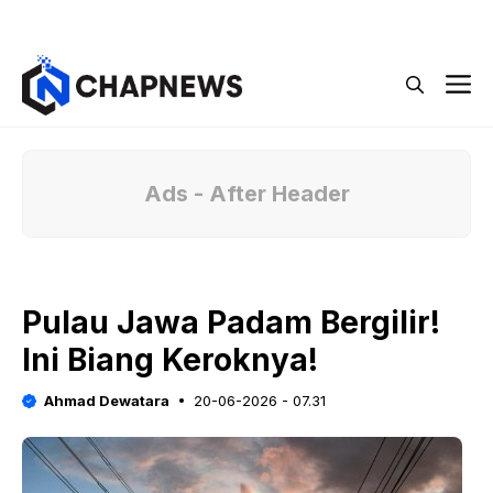
Langsung
Menu
ke
isi
M
Ads - After Header
Pulau Jawa Padam Bergilir!
Ini Biang Keroknya!
Ahmad Dewatara
20-06-2026 - 07.31