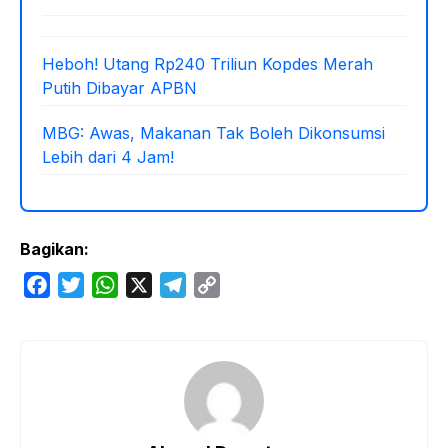
Heboh! Utang Rp240 Triliun Kopdes Merah
Putih Dibayar APBN
MBG: Awas, Makanan Tak Boleh Dikonsumsi
Lebih dari 4 Jam!
Bagikan:
F
T
W
X
T
C
a
w
h
e
o
c
i
a
l
p
e
t
t
e
y
b
t
s
g
L
o
e
A
r
i
o
r
p
a
n