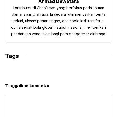
Ahmad Dewatara
k
p
m
k
kontributor di ChapNews yang berfokus pada liputan
dan analisis Olahraga. Ia secara rutin menyajikan berita
terkini, ulasan pertandingan, dan spekulasi transfer di
dunia sepak bola global maupun nasional, memberikan
pandangan yang tajam bagi para penggemar olahraga.
Tags
Tinggalkan komentar
Komentar