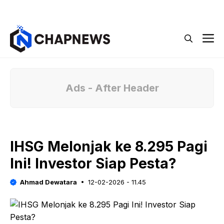
Langsung
Menu
ke
isi
M
Ads - After Header
IHSG Melonjak ke 8.295 Pagi
Ini! Investor Siap Pesta?
Ahmad Dewatara
12-02-2026 - 11.45