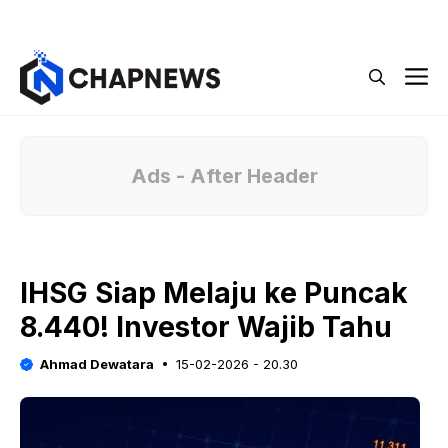
Langsung
Menu
ke
isi
M
Ads - After Header
IHSG Siap Melaju ke Puncak
8.440! Investor Wajib Tahu
Ahmad Dewatara
15-02-2026 - 20.30