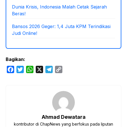
Dunia Krisis, Indonesia Malah Cetak Sejarah
Beras!
Bansos 2026 Geger: 1,4 Juta KPM Terindikasi
Judi Online!
Bagikan:
F
T
W
X
T
C
a
w
h
e
o
c
i
a
l
p
e
t
t
e
y
b
t
s
g
L
o
e
A
r
i
o
r
p
a
n
Ahmad Dewatara
k
p
m
k
kontributor di ChapNews yang berfokus pada liputan