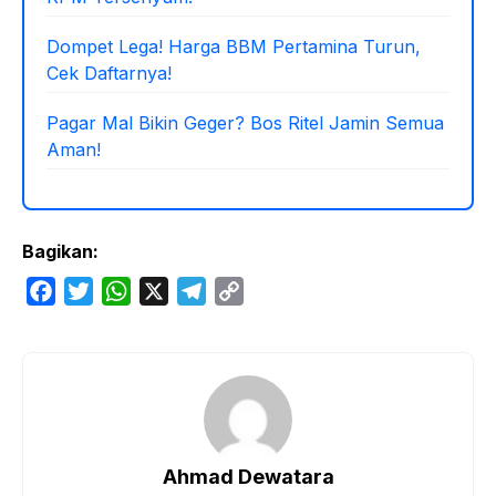
Dompet Lega! Harga BBM Pertamina Turun,
Cek Daftarnya!
Pagar Mal Bikin Geger? Bos Ritel Jamin Semua
Aman!
Bagikan:
F
T
W
X
T
C
a
w
h
e
o
c
i
a
l
p
e
t
t
e
y
b
t
s
g
L
o
e
A
r
i
o
r
p
a
n
Ahmad Dewatara
k
p
m
k