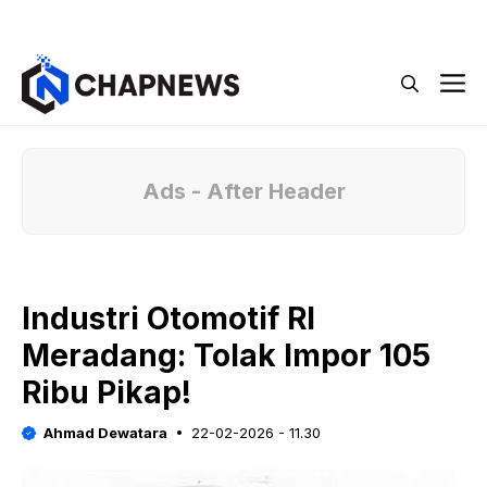
Langsung
Menu
ke
isi
M
Ads - After Header
Industri Otomotif RI
Meradang: Tolak Impor 105
Ribu Pikap!
Ahmad Dewatara
22-02-2026 - 11.30