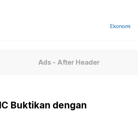
Redaksi
Tentang Kami
Pedoman Media
Ekonomi
Ads - After Header
NC Buktikan dengan