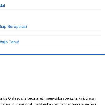
da!
Siap Beroperasi
Wajib Tahu!
sis Olahraga. Ia secara rutin menyajikan berita terkini, ulasan
global maupun nasional, memberikan pandangan yang tajam bagi