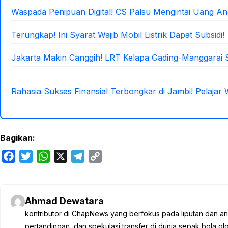
Waspada Penipuan Digital! CS Palsu Mengintai Uang An
Terungkap! Ini Syarat Wajib Mobil Listrik Dapat Subsidi!
Jakarta Makin Canggih! LRT Kelapa Gading-Manggarai 
Rahasia Sukses Finansial Terbongkar di Jambi! Pelajar 
Bagikan:
F
T
W
X
T
C
a
w
h
e
o
c
i
a
l
p
e
t
t
e
y
Ahmad Dewatara
b
t
s
g
L
kontributor di ChapNews yang berfokus pada liputan dan anali
o
e
A
r
i
pertandingan, dan spekulasi transfer di dunia sepak bola 