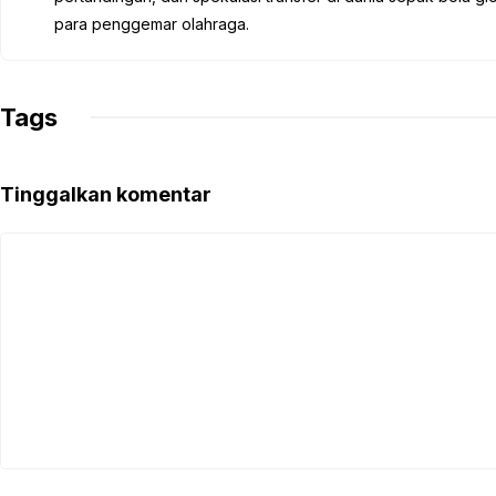
o
r
p
a
n
para penggemar olahraga.
k
p
m
k
Tags
Tinggalkan komentar
Komentar