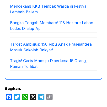
Mencekam! KKB Tembak Warga di Festival
Lembah Baliem
Bangka Tengah Membara! 118 Hektare Lahan
Ludes Dilalap Api
Target Ambisius: 150 Ribu Anak Prasejahtera
Masuk Sekolah Rakyat!
Tragis! Gadis Mamuju Diperkosa 15 Orang,
Paman Terlibat!
Bagikan:
F
T
W
X
T
C
a
w
h
e
o