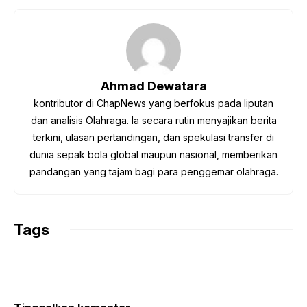
c
i
a
l
p
e
t
t
e
y
b
t
s
g
L
o
e
A
r
i
o
r
p
a
n
Ahmad Dewatara
k
p
m
k
kontributor di ChapNews yang berfokus pada liputan
dan analisis Olahraga. Ia secara rutin menyajikan berita
terkini, ulasan pertandingan, dan spekulasi transfer di
dunia sepak bola global maupun nasional, memberikan
pandangan yang tajam bagi para penggemar olahraga.
Tags