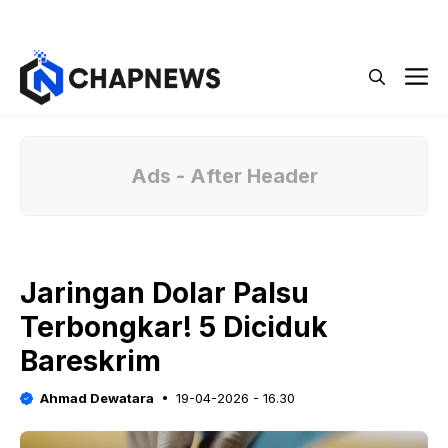
Langsung
Menu
ke
isi
M
Ads - After Header
Jaringan Dolar Palsu
Terbongkar! 5 Diciduk
Bareskrim
Ahmad Dewatara
19-04-2026 - 16.30