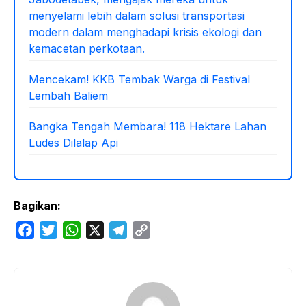
menyelami lebih dalam solusi transportasi
modern dalam menghadapi krisis ekologi dan
kemacetan perkotaan.
Mencekam! KKB Tembak Warga di Festival
Lembah Baliem
Bangka Tengah Membara! 118 Hektare Lahan
Ludes Dilalap Api
Bagikan:
F
T
W
X
T
C
a
w
h
e
o
c
i
a
l
p
e
t
t
e
y
b
t
s
g
L