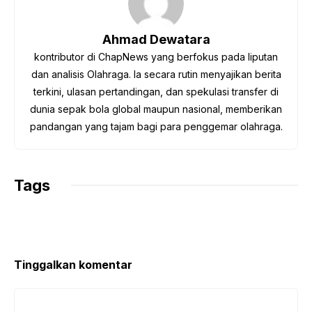
o
e
A
r
i
o
r
p
a
n
Ahmad Dewatara
k
p
m
k
kontributor di ChapNews yang berfokus pada liputan
dan analisis Olahraga. Ia secara rutin menyajikan berita
terkini, ulasan pertandingan, dan spekulasi transfer di
dunia sepak bola global maupun nasional, memberikan
pandangan yang tajam bagi para penggemar olahraga.
Tags
Tinggalkan komentar
Komentar