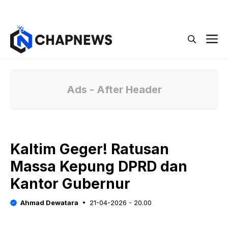
Langsung
Menu
ke
isi
M
Ads - After Header
Kaltim Geger! Ratusan
Massa Kepung DPRD dan
Kantor Gubernur
Ahmad Dewatara
21-04-2026 - 20.00