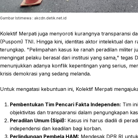
Gambar Istimewa : akcdn.detik.net.id
Kolektif Merpati juga menyoroti kurangnya transparansi da
(Puspom) TNI. Hingga kini, identitas aktor intelektual dan 
terungkap. "Pelimpahan kasus ke ranah peradilan militer 
mengingat pelaku berasal dari institusi yang sama," tegas
menunjukkan adanya konflik kepentingan yang serius, meng
krisis demokrasi yang sedang melanda.
Untuk mengatasi kebuntuan ini, Kolektif Merpati mengajuk
Pembentukan Tim Pencari Fakta Independen:
Tim in
objektivitas dan transparansi dalam pengungkapan ka
Peradilan Umum (Sipil):
Kasus ini harus diadili di per
independensi dan keadilan bagi korban.
Perlindungan Pembela HAM:
Mendesak DPR RI untuk