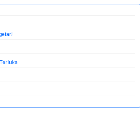
etar!
Terluka