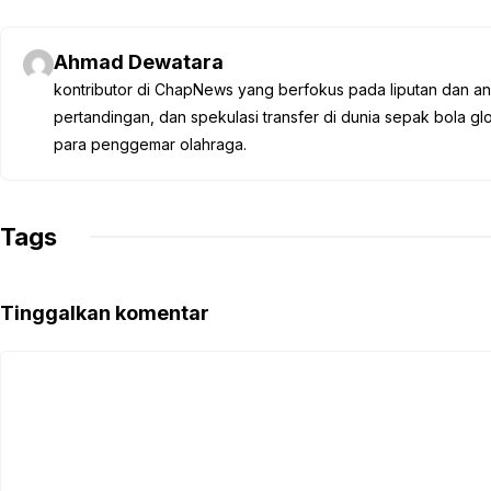
c
i
a
l
p
e
t
t
e
y
Ahmad Dewatara
b
t
s
g
L
kontributor di ChapNews yang berfokus pada liputan dan anali
o
e
A
r
i
pertandingan, dan spekulasi transfer di dunia sepak bola 
o
r
p
a
n
para penggemar olahraga.
k
p
m
k
Tags
Tinggalkan komentar
Komentar