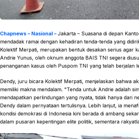
Chapnews – Nasional –
Jakarta – Suasana di depan Kant
mendadak ramai dengan kehadiran tenda-tenda yang didirikan
Kolektif Merpati, merupakan bentuk desakan serius agar 
Andrie Yunus, oleh oknum anggota BAIS TNI segera diusu
penanganan kasus oleh Puspom TNI yang telah berjalan lebi
Dendy, juru bicara Kolektif Merpati, menjelaskan bahwa a
memiliki makna mendalam. "Tenda untuk Andrie adalah s
mendapatkan perlindungan yang nyata, tidak hanya dari nega
Dendy dalam pernyataan tertulisnya. Lebih lanjut, ia menaf
kondisi demokrasi di Indonesia kini berada di ambang seka
dalam pusaran kepentingan elite politik, sementara raky