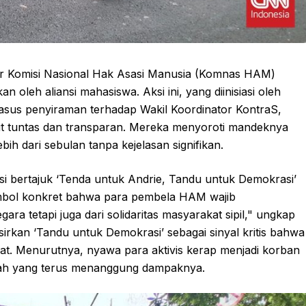
or Komisi Nasional Hak Asasi Manusia (Komnas HAM)
 oleh aliansi mahasiswa. Aksi ini, yang diinisiasi oleh
kasus penyiraman terhadap Wakil Koordinator KontraS,
t tuntas dan transparan. Mereka menyoroti mandeknya
h dari sebulan tanpa kejelasan signifikan.
ksi bertajuk ‘Tenda untuk Andrie, Tandu untuk Demokrasi’
imbol konkret bahwa para pembela HAM wajib
ra tetapi juga dari solidaritas masyarakat sipil," ungkap
sirkan ‘Tandu untuk Demokrasi’ sebagai sinyal kritis bahwa
rat. Menurutnya, nyawa para aktivis kerap menjadi korban
atlah yang terus menanggung dampaknya.