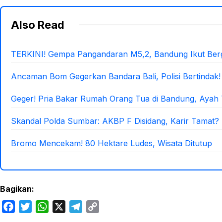
Also Read
TERKINI! Gempa Pangandaran M5,2, Bandung Ikut Berg
Ancaman Bom Gegerkan Bandara Bali, Polisi Bertindak!
Geger! Pria Bakar Rumah Orang Tua di Bandung, Ayah 
Skandal Polda Sumbar: AKBP F Disidang, Karir Tamat?
Bromo Mencekam! 80 Hektare Ludes, Wisata Ditutup
Bagikan:
F
T
W
X
T
C
a
w
h
e
o