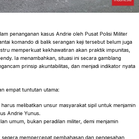
lam penanganan kasus Andrie oleh Pusat Polisi Militer
rantai komando di balik serangan keji tersebut belum juga
justru memperkuat kekhawatiran akan praktik impunitas,
 Dendy. Ia menambahkan, situasi ini secara gamblang
ancam prinsip akuntabilitas, dan menjadi indikator nyata
an empat tuntutan utama:
i harus melibatkan unsur masyarakat sipil untuk menjamin
sus Andrie Yunus.
adilan umum, bukan peradilan militer, demi menjamin
 segera mempercepat pembahasan dan pengesahan