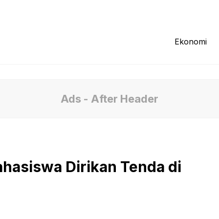
Redaksi
Tentang Kami
Pedoman Media
Ekonomi
Ads - After Header
hasiswa Dirikan Tenda di