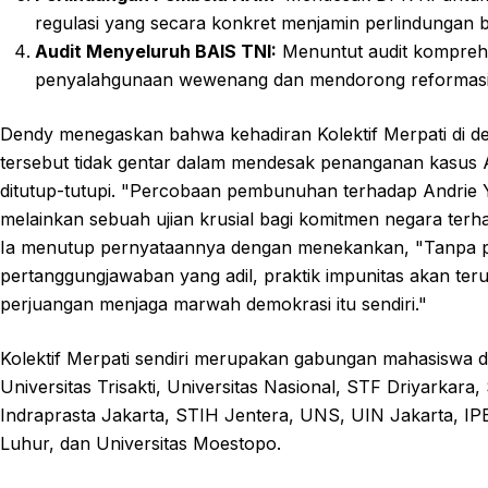
regulasi yang secara konkret menjamin perlindungan b
Audit Menyeluruh BAIS TNI:
Menuntut audit komprehe
penyalahgunaan wewenang dan mendorong reformasi i
Dendy menegaskan bahwa kehadiran Kolektif Merpati di
tersebut tidak gentar dalam mendesak penanganan kasus A
ditutup-tutupi. "Percobaan pembunuhan terhadap Andrie Y
melainkan sebuah ujian krusial bagi komitmen negara terhad
Ia menutup pernyataannya dengan menekankan, "Tanpa 
pertanggungjawaban yang adil, praktik impunitas akan terus
perjuangan menjaga marwah demokrasi itu sendiri."
Kolektif Merpati sendiri merupakan gabungan mahasiswa da
Universitas Trisakti, Universitas Nasional, STF Driyarkar
Indraprasta Jakarta, STIH Jentera, UNS, UIN Jakarta, IPB
Luhur, dan Universitas Moestopo.