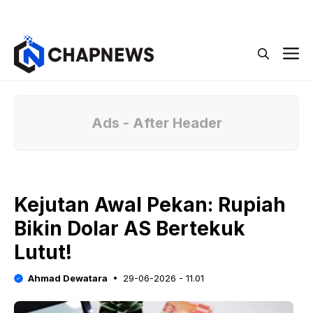
Langsung
Menu
ke
isi
M
Ads - After Header
Kejutan Awal Pekan: Rupiah
Bikin Dolar AS Bertekuk
Lutut!
Ahmad Dewatara
29-06-2026 - 11.01