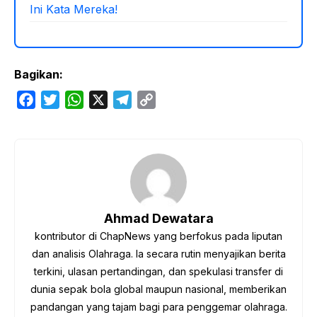
Ini Kata Mereka!
Bagikan:
F
T
W
X
T
C
a
w
h
e
o
c
i
a
l
p
e
t
t
e
y
b
t
s
g
L
o
e
A
r
i
o
r
p
a
n
Ahmad Dewatara
k
p
m
k
kontributor di ChapNews yang berfokus pada liputan
dan analisis Olahraga. Ia secara rutin menyajikan berita
terkini, ulasan pertandingan, dan spekulasi transfer di
dunia sepak bola global maupun nasional, memberikan
pandangan yang tajam bagi para penggemar olahraga.