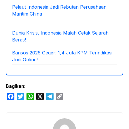
Pelaut Indonesia Jadi Rebutan Perusahaan
Maritim China
Dunia Krisis, Indonesia Malah Cetak Sejarah
Beras!
Bansos 2026 Geger: 1,4 Juta KPM Terindikasi
Judi Online!
Bagikan:
F
T
W
X
T
C
a
w
h
e
o
c
i
a
l
p
e
t
t
e
y
b
t
s
g
L