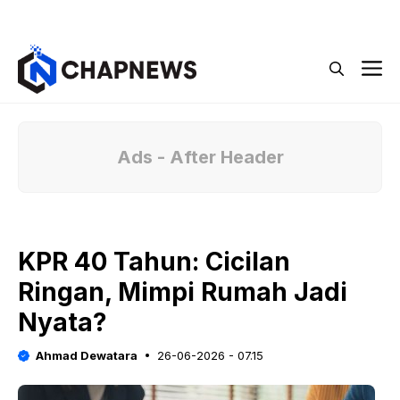
Langsung
Menu
ke
isi
M
Ads - After Header
KPR 40 Tahun: Cicilan
Ringan, Mimpi Rumah Jadi
Nyata?
Ahmad Dewatara
26-06-2026 - 07.15