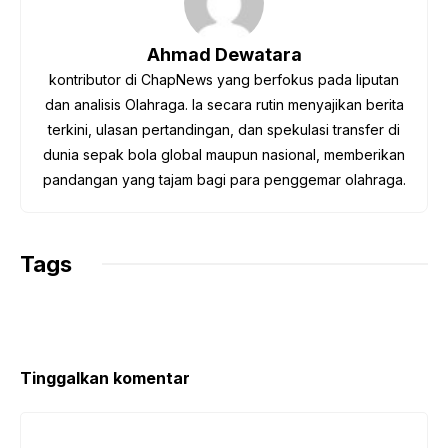
o
e
A
r
i
o
r
p
a
n
Ahmad Dewatara
k
p
m
k
kontributor di ChapNews yang berfokus pada liputan
dan analisis Olahraga. Ia secara rutin menyajikan berita
terkini, ulasan pertandingan, dan spekulasi transfer di
dunia sepak bola global maupun nasional, memberikan
pandangan yang tajam bagi para penggemar olahraga.
Tags
Tinggalkan komentar
Komentar