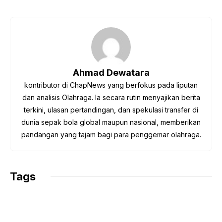
a
w
h
e
o
c
i
a
l
p
e
t
t
e
y
b
t
s
g
L
o
e
A
r
i
o
r
p
a
n
Ahmad Dewatara
k
p
m
k
kontributor di ChapNews yang berfokus pada liputan
dan analisis Olahraga. Ia secara rutin menyajikan berita
terkini, ulasan pertandingan, dan spekulasi transfer di
dunia sepak bola global maupun nasional, memberikan
pandangan yang tajam bagi para penggemar olahraga.
Tags