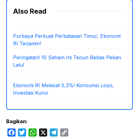
Also Read
Purbaya Perkuat Perbatasan Timur, Ekonomi
RI Terjamin!
Peringatan! 10 Saham Ini Terjun Bebas Pekan
Lalu!
Ekonomi RI Melesat 5,3%! Konsumsi Loyo,
Investasi Kunci
Bagikan:
F
T
W
X
T
C