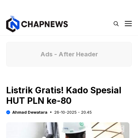
Langsung
Menu
ke
isi
M
Ads - After Header
Listrik Gratis! Kado Spesial
HUT PLN ke-80
Ahmad Dewatara
26-10-2025 - 20.45