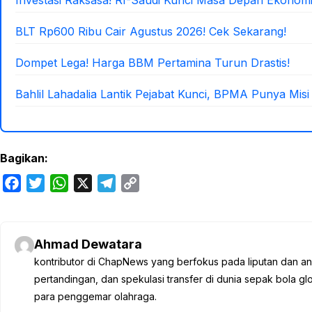
BLT Rp600 Ribu Cair Agustus 2026! Cek Sekarang!
Dompet Lega! Harga BBM Pertamina Turun Drastis!
Bahlil Lahadalia Lantik Pejabat Kunci, BPMA Punya Misi
Bagikan:
F
T
W
X
T
C
a
w
h
e
o
c
i
a
l
p
e
t
t
e
y
Ahmad Dewatara
b
t
s
g
L
kontributor di ChapNews yang berfokus pada liputan dan anali
o
e
A
r
i
pertandingan, dan spekulasi transfer di dunia sepak bola 
o
r
p
a
n
para penggemar olahraga.
k
p
m
k