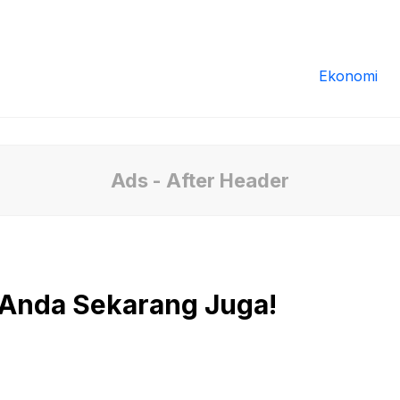
Redaksi
Tentang Kami
Pedoman Media
Ekonomi
Ads - After Header
 Anda Sekarang Juga!