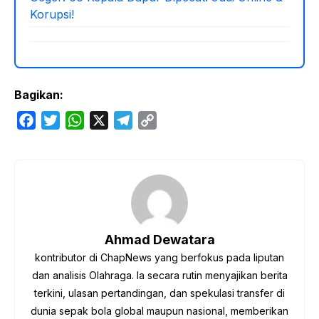
Korupsi!
Bagikan:
F
T
W
X
T
C
a
w
h
e
o
c
i
a
l
p
e
t
t
e
y
b
t
s
g
L
o
e
A
r
i
o
r
p
a
n
Ahmad Dewatara
k
p
m
k
kontributor di ChapNews yang berfokus pada liputan
dan analisis Olahraga. Ia secara rutin menyajikan berita
terkini, ulasan pertandingan, dan spekulasi transfer di
dunia sepak bola global maupun nasional, memberikan