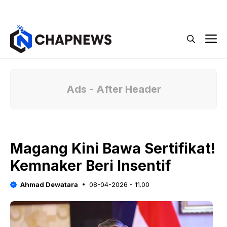
Langsung
Menu
ke
isi
M
Ads - After Header
Magang Kini Bawa Sertifikat!
Kemnaker Beri Insentif
Ahmad Dewatara
08-04-2026 - 11.00