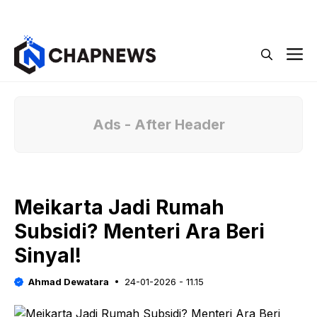
Langsung
Menu
ke
isi
M
Ads - After Header
Meikarta Jadi Rumah
Subsidi? Menteri Ara Beri
Sinyal!
Ahmad Dewatara
24-01-2026 - 11.15