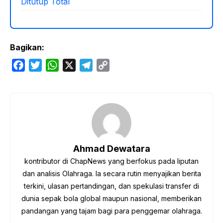
Ditutup Total
Bagikan:
F
T
W
X
T
C
a
w
h
e
o
c
i
a
l
p
e
t
t
e
y
b
t
s
g
L
o
e
A
r
i
o
r
p
a
n
Ahmad Dewatara
k
p
m
k
kontributor di ChapNews yang berfokus pada liputan
dan analisis Olahraga. Ia secara rutin menyajikan berita
terkini, ulasan pertandingan, dan spekulasi transfer di
dunia sepak bola global maupun nasional, memberikan
pandangan yang tajam bagi para penggemar olahraga.