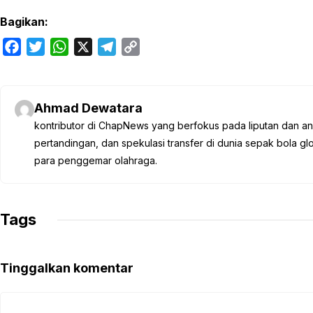
Bagikan:
F
T
W
X
T
C
a
w
h
e
o
c
i
a
l
p
e
t
t
e
y
Ahmad Dewatara
b
t
s
g
L
kontributor di ChapNews yang berfokus pada liputan dan anali
o
e
A
r
i
pertandingan, dan spekulasi transfer di dunia sepak bola 
o
r
p
a
n
para penggemar olahraga.
k
p
m
k
Tags
Tinggalkan komentar
Komentar