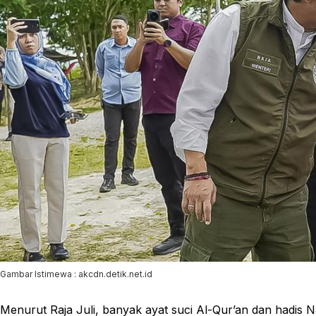
Gambar Istimewa : akcdn.detik.net.id
Menurut Raja Juli, banyak ayat suci Al-Qur’an dan hadis