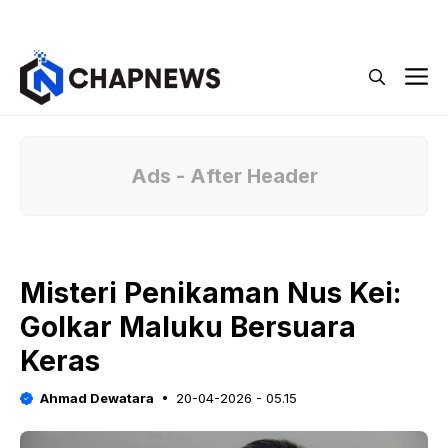
Langsung
Menu
ke
isi
M
Ads - After Header
Misteri Penikaman Nus Kei:
Golkar Maluku Bersuara
Keras
Ahmad Dewatara
20-04-2026 - 05.15