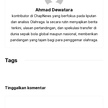
o
e
A
r
i
o
r
p
a
n
Ahmad Dewatara
k
p
m
k
kontributor di ChapNews yang berfokus pada liputan
dan analisis Olahraga. Ia secara rutin menyajikan berita
terkini, ulasan pertandingan, dan spekulasi transfer di
dunia sepak bola global maupun nasional, memberikan
pandangan yang tajam bagi para penggemar olahraga.
Tags
Tinggalkan komentar
Komentar