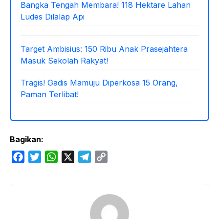
Bangka Tengah Membara! 118 Hektare Lahan
Ludes Dilalap Api
Target Ambisius: 150 Ribu Anak Prasejahtera
Masuk Sekolah Rakyat!
Tragis! Gadis Mamuju Diperkosa 15 Orang,
Paman Terlibat!
Bagikan:
F
T
W
X
T
C
a
w
h
e
o
c
i
a
l
p
e
t
t
e
y
b
t
s
g
L