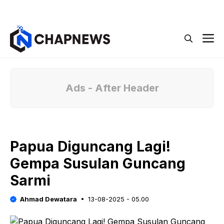
Langsung
Menu
ke
isi
M
Ads - After Header
Papua Diguncang Lagi!
Gempa Susulan Guncang
Sarmi
Ahmad Dewatara
13-08-2025 - 05.00