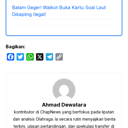
Batam Geger! Walkot Buka Kartu Soal Laut
Dikapling Ilegal!
Bagikan:
F
T
W
X
T
C
a
w
h
e
o
c
i
a
l
p
e
t
t
e
y
b
t
s
g
L
o
e
A
r
i
o
r
p
a
n
Ahmad Dewatara
k
p
m
k
kontributor di ChapNews yang berfokus pada liputan
dan analisis Olahraga. Ia secara rutin menyajikan berita
terkini, ulasan pertandingan, dan spekulasi transfer di