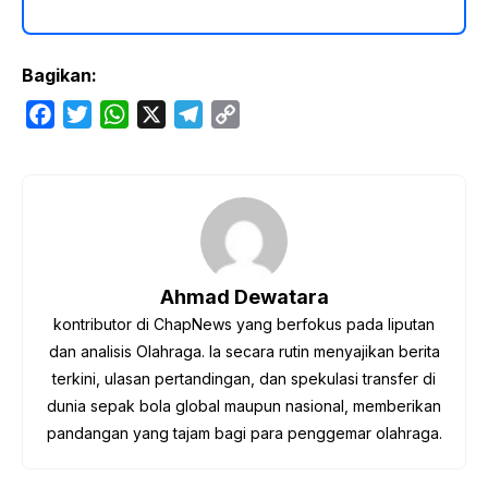
Bagikan:
F
T
W
X
T
C
a
w
h
e
o
c
i
a
l
p
e
t
t
e
y
b
t
s
g
L
o
e
A
r
i
o
r
p
a
n
Ahmad Dewatara
k
p
m
k
kontributor di ChapNews yang berfokus pada liputan
dan analisis Olahraga. Ia secara rutin menyajikan berita
terkini, ulasan pertandingan, dan spekulasi transfer di
dunia sepak bola global maupun nasional, memberikan
pandangan yang tajam bagi para penggemar olahraga.