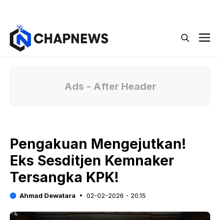
Langsung
Menu
ke
isi
M
Ads - After Header
Pengakuan Mengejutkan!
Eks Sesditjen Kemnaker
Tersangka KPK!
Ahmad Dewatara
02-02-2026 - 20.15