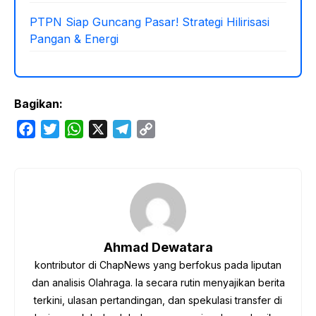
PTPN Siap Guncang Pasar! Strategi Hilirisasi
Pangan & Energi
Bagikan:
F
T
W
X
T
C
a
w
h
e
o
c
i
a
l
p
e
t
t
e
y
b
t
s
g
L
o
e
A
r
i
o
r
p
a
n
Ahmad Dewatara
k
p
m
k
kontributor di ChapNews yang berfokus pada liputan
dan analisis Olahraga. Ia secara rutin menyajikan berita
terkini, ulasan pertandingan, dan spekulasi transfer di