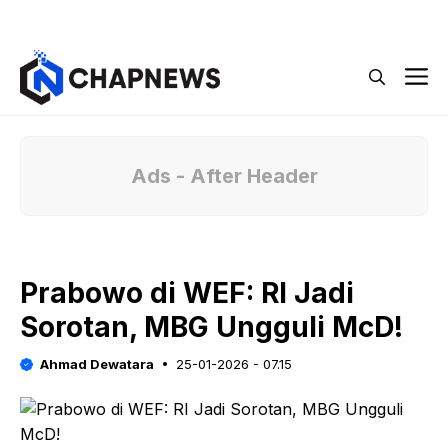
Langsung
Menu
ke
isi
M
Ads - After Header
Prabowo di WEF: RI Jadi
Sorotan, MBG Ungguli McD!
Ahmad Dewatara
25-01-2026 - 07.15