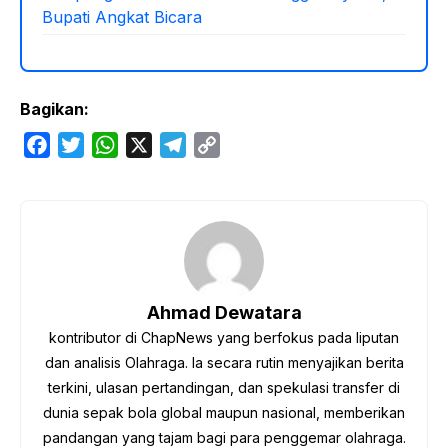
Bupati Angkat Bicara
Bagikan:
F
T
W
X
T
C
a
w
h
e
o
c
i
a
l
p
e
t
t
e
y
b
t
s
g
L
o
e
A
r
i
o
r
p
a
n
Ahmad Dewatara
k
p
m
k
kontributor di ChapNews yang berfokus pada liputan
dan analisis Olahraga. Ia secara rutin menyajikan berita
terkini, ulasan pertandingan, dan spekulasi transfer di
dunia sepak bola global maupun nasional, memberikan
pandangan yang tajam bagi para penggemar olahraga.