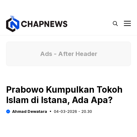
Langsung
Menu
ke
isi
M
Ads - After Header
Prabowo Kumpulkan Tokoh
Islam di Istana, Ada Apa?
Ahmad Dewatara
04-03-2026 - 20.30