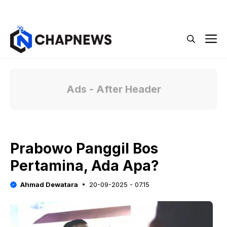
Langsung
Menu
ke
isi
M
Ads - After Header
Prabowo Panggil Bos
Pertamina, Ada Apa?
Ahmad Dewatara
20-09-2025 - 07.15