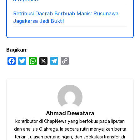
Retribusi Daerah Berbuah Manis: Rusunawa
Jagakarsa Jadi Bukti!
Bagikan:
F
T
W
X
T
C
a
w
h
e
o
c
i
a
l
p
e
t
t
e
y
b
t
s
g
L
o
e
A
r
i
o
r
p
a
n
Ahmad Dewatara
k
p
m
k
kontributor di ChapNews yang berfokus pada liputan
dan analisis Olahraga. Ia secara rutin menyajikan berita
terkini, ulasan pertandingan, dan spekulasi transfer di