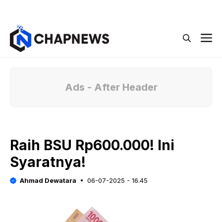
Langsung
Menu
ke
isi
M
Ads - After Header
Raih BSU Rp600.000! Ini
Syaratnya!
Ahmad Dewatara
06-07-2025 - 16.45