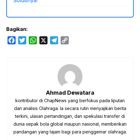
Solusinya!
Bagikan:
F
T
W
X
T
C
a
w
h
e
o
c
i
a
l
p
e
t
t
e
y
b
t
s
g
L
o
e
A
r
i
o
r
p
a
n
Ahmad Dewatara
k
p
m
k
kontributor di ChapNews yang berfokus pada liputan
dan analisis Olahraga. Ia secara rutin menyajikan berita
terkini, ulasan pertandingan, dan spekulasi transfer di
dunia sepak bola global maupun nasional, memberikan
pandangan yang tajam bagi para penggemar olahraga.