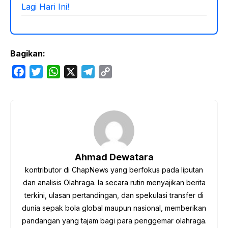
Lagi Hari Ini!
Bagikan:
F
T
W
X
T
C
a
w
h
e
o
c
i
a
l
p
e
t
t
e
y
b
t
s
g
L
o
e
A
r
i
o
r
p
a
n
Ahmad Dewatara
k
p
m
k
kontributor di ChapNews yang berfokus pada liputan
dan analisis Olahraga. Ia secara rutin menyajikan berita
terkini, ulasan pertandingan, dan spekulasi transfer di
dunia sepak bola global maupun nasional, memberikan
pandangan yang tajam bagi para penggemar olahraga.