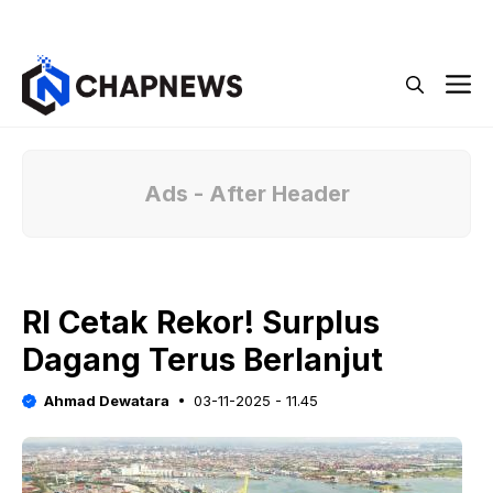
Langsung
Menu
ke
isi
M
Ads - After Header
RI Cetak Rekor! Surplus
Dagang Terus Berlanjut
Ahmad Dewatara
03-11-2025 - 11.45