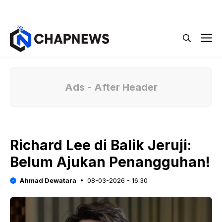
Langsung
Menu
ke
isi
M
Ads - After Header
Richard Lee di Balik Jeruji:
Belum Ajukan Penangguhan!
Ahmad Dewatara
08-03-2026 - 16.30