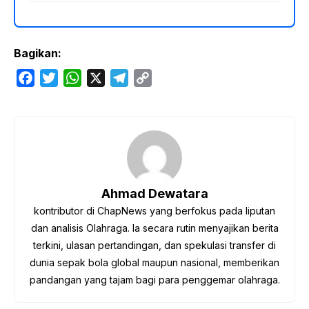
Bagikan:
F
T
W
X
T
C
a
w
h
e
o
c
i
a
l
p
e
t
t
e
y
b
t
s
g
L
o
e
A
r
i
o
r
p
a
n
Ahmad Dewatara
k
p
m
k
kontributor di ChapNews yang berfokus pada liputan
dan analisis Olahraga. Ia secara rutin menyajikan berita
terkini, ulasan pertandingan, dan spekulasi transfer di
dunia sepak bola global maupun nasional, memberikan
pandangan yang tajam bagi para penggemar olahraga.