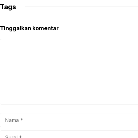
Tags
Tinggalkan komentar
Komentar
Nama
Surel