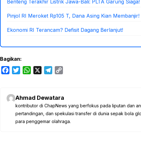
Benteng Terakhir Listrik Jawa-Bali: PLTA Garung Siaga!
Pinjol RI Meroket Rp105 T, Dana Asing Kian Membanjir!
Ekonomi RI Terancam? Defisit Dagang Berlanjut!
Bagikan:
F
T
W
X
T
C
a
w
h
e
o
c
i
a
l
p
e
t
t
e
y
Ahmad Dewatara
b
t
s
g
L
kontributor di ChapNews yang berfokus pada liputan dan anali
o
e
A
r
i
pertandingan, dan spekulasi transfer di dunia sepak bola 
o
r
p
a
n
para penggemar olahraga.
k
p
m
k