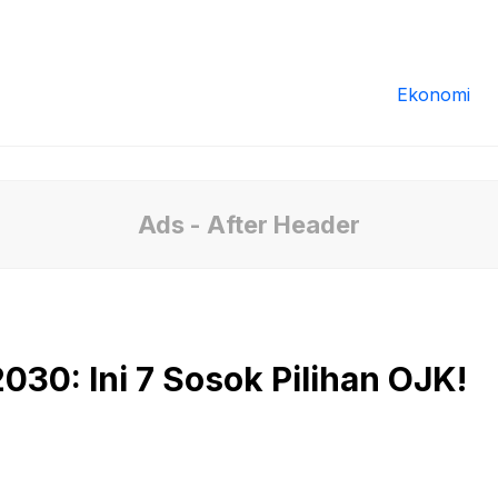
Redaksi
Tentang Kami
Pedoman Media
Ekonomi
Ads - After Header
030: Ini 7 Sosok Pilihan OJK!