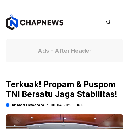
Langsung
Menu
ke
isi
M
Ads - After Header
Terkuak! Propam & Puspom
TNI Bersatu Jaga Stabilitas!
Ahmad Dewatara
08-04-2026 - 16.15