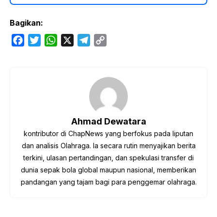
Bagikan:
F
T
W
X
T
C
a
w
h
e
o
c
i
a
l
p
e
t
t
e
y
b
t
s
g
L
o
e
A
r
i
o
r
p
a
n
Ahmad Dewatara
k
p
m
k
kontributor di ChapNews yang berfokus pada liputan
dan analisis Olahraga. Ia secara rutin menyajikan berita
terkini, ulasan pertandingan, dan spekulasi transfer di
dunia sepak bola global maupun nasional, memberikan
pandangan yang tajam bagi para penggemar olahraga.