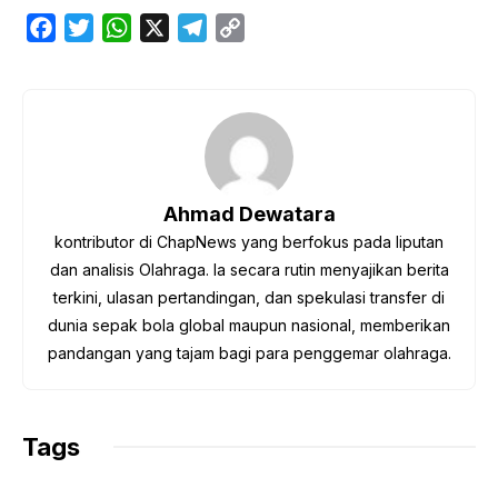
F
T
W
X
T
C
a
w
h
e
o
c
i
a
l
p
e
t
t
e
y
b
t
s
g
L
o
e
A
r
i
o
r
p
a
n
Ahmad Dewatara
k
p
m
k
kontributor di ChapNews yang berfokus pada liputan
dan analisis Olahraga. Ia secara rutin menyajikan berita
terkini, ulasan pertandingan, dan spekulasi transfer di
dunia sepak bola global maupun nasional, memberikan
pandangan yang tajam bagi para penggemar olahraga.
Tags