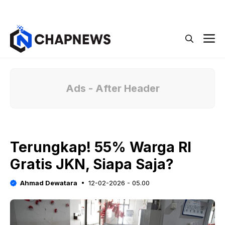
Langsung
Menu
ke
isi
M
Ads - After Header
Terungkap! 55% Warga RI
Gratis JKN, Siapa Saja?
Ahmad Dewatara
12-02-2026 - 05.00