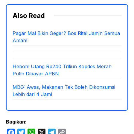
Also Read
Pagar Mal Bikin Geger? Bos Ritel Jamin Semua
Aman!
Heboh! Utang Rp240 Triliun Kopdes Merah
Putih Dibayar APBN
MBG: Awas, Makanan Tak Boleh Dikonsumsi
Lebih dari 4 Jam!
Bagikan:
F
T
W
X
T
C