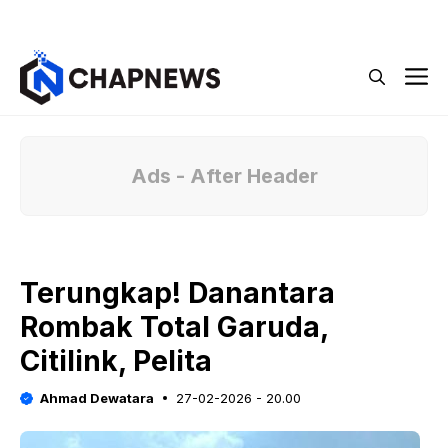
Langsung
Menu
ke
isi
M
Ads - After Header
Terungkap! Danantara
Rombak Total Garuda,
Citilink, Pelita
Ahmad Dewatara
27-02-2026 - 20.00