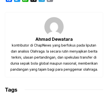
a
w
h
e
o
c
i
a
l
p
e
t
t
e
y
b
t
s
g
L
o
e
A
r
i
o
r
p
a
n
Ahmad Dewatara
k
p
m
k
kontributor di ChapNews yang berfokus pada liputan
dan analisis Olahraga. Ia secara rutin menyajikan berita
terkini, ulasan pertandingan, dan spekulasi transfer di
dunia sepak bola global maupun nasional, memberikan
pandangan yang tajam bagi para penggemar olahraga.
Tags