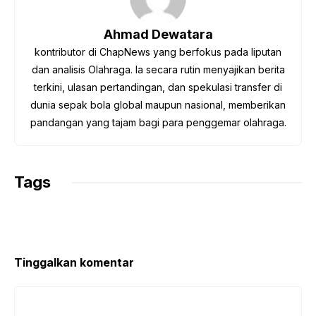
o
e
A
r
i
o
r
p
a
n
Ahmad Dewatara
k
p
m
k
kontributor di ChapNews yang berfokus pada liputan
dan analisis Olahraga. Ia secara rutin menyajikan berita
terkini, ulasan pertandingan, dan spekulasi transfer di
dunia sepak bola global maupun nasional, memberikan
pandangan yang tajam bagi para penggemar olahraga.
Tags
Tinggalkan komentar
Komentar