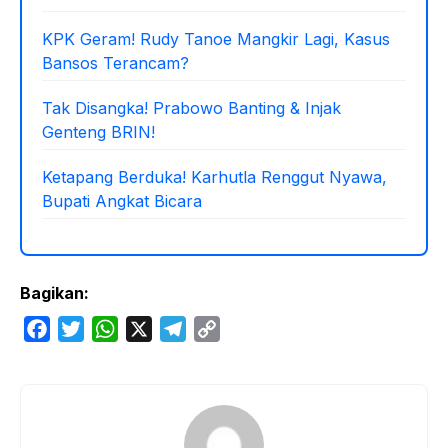
KPK Geram! Rudy Tanoe Mangkir Lagi, Kasus
Bansos Terancam?
Tak Disangka! Prabowo Banting & Injak
Genteng BRIN!
Ketapang Berduka! Karhutla Renggut Nyawa,
Bupati Angkat Bicara
Bagikan:
F
T
W
X
T
C
a
w
h
e
o
c
i
a
l
p
e
t
t
e
y
b
t
s
g
L