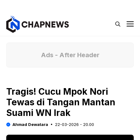
Langsung
Menu
ke
isi
M
Ads - After Header
Tragis! Cucu Mpok Nori
Tewas di Tangan Mantan
Suami WN Irak
Ahmad Dewatara
22-03-2026 - 20.00