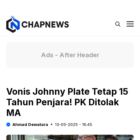
Langsung
Menu
ke
isi
M
Ads - After Header
Vonis Johnny Plate Tetap 15
Tahun Penjara! PK Ditolak
MA
Ahmad Dewatara
13-05-2025 - 16.45