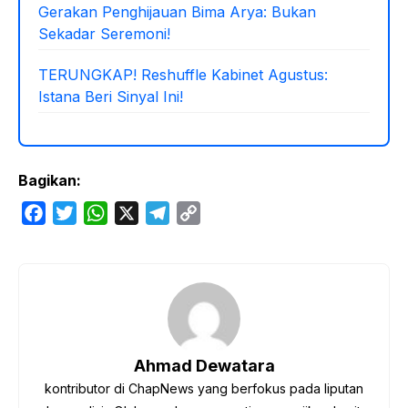
Gerakan Penghijauan Bima Arya: Bukan
Sekadar Seremoni!
TERUNGKAP! Reshuffle Kabinet Agustus:
Istana Beri Sinyal Ini!
Bagikan:
F
T
W
X
T
C
a
w
h
e
o
c
i
a
l
p
e
t
t
e
y
b
t
s
g
L
o
e
A
r
i
o
r
p
a
n
Ahmad Dewatara
k
p
m
k
kontributor di ChapNews yang berfokus pada liputan