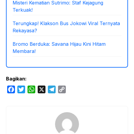
Misteri Kematian Sutrimo: Staf Kejagung
Terkuak!
Terungkap! Klakson Bus Jokowi Viral Ternyata
Rekayasa?
Bromo Berduka: Savana Hijau Kini Hitam
Membara!
Bagikan:
F
T
W
X
T
C
a
w
h
e
o
c
i
a
l
p
e
t
t
e
y
b
t
s
g
L
o
e
A
r
i