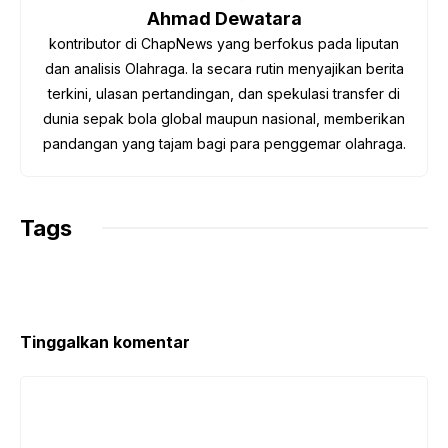
o
r
p
a
n
Ahmad Dewatara
k
p
m
k
kontributor di ChapNews yang berfokus pada liputan
dan analisis Olahraga. Ia secara rutin menyajikan berita
terkini, ulasan pertandingan, dan spekulasi transfer di
dunia sepak bola global maupun nasional, memberikan
pandangan yang tajam bagi para penggemar olahraga.
Tags
Tinggalkan komentar
Komentar