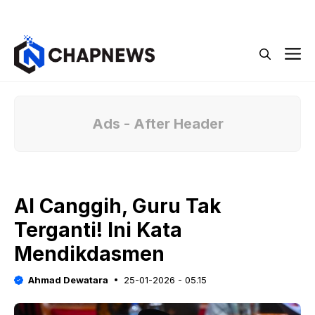
Langsung
Menu
ke
isi
M
Ads - After Header
AI Canggih, Guru Tak
Terganti! Ini Kata
Mendikdasmen
Ahmad Dewatara
25-01-2026 - 05.15