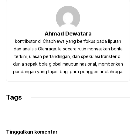
e
t
t
e
y
b
t
s
g
L
o
e
A
r
i
o
r
p
a
n
Ahmad Dewatara
k
p
m
k
kontributor di ChapNews yang berfokus pada liputan
dan analisis Olahraga. Ia secara rutin menyajikan berita
terkini, ulasan pertandingan, dan spekulasi transfer di
dunia sepak bola global maupun nasional, memberikan
pandangan yang tajam bagi para penggemar olahraga.
Tags
Tinggalkan komentar