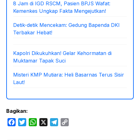
8 Jam di IGD RSCM, Pasien BPJS Wafat:
Kemenkes Ungkap Fakta Mengejutkan!
Detik-detik Mencekam: Gedung Bapenda DKI
Terbakar Hebat!
Kapolri Dikukuhkan! Gelar Kehormatan di
Muktamar Tapak Suci
Misteri KMP Mutiara: Heli Basarnas Terus Sisir
Laut!
Bagikan:
F
T
W
X
T
C
a
w
h
e
o
c
i
a
l
p