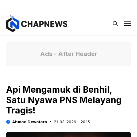
Langsung
Menu
ke
isi
M
Ads - After Header
Api Mengamuk di Benhil,
Satu Nyawa PNS Melayang
Tragis!
Ahmad Dewatara
21-03-2026 - 20.15