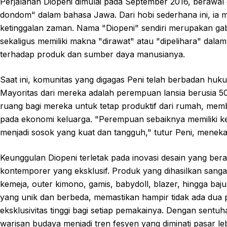
Perjalanan Diopeni dimulai pada September 2016, berawal
dondom" dalam bahasa Jawa. Dari hobi sederhana ini, ia m
ketinggalan zaman. Nama "Diopeni" sendiri merupakan gabu
sekaligus memiliki makna "dirawat" atau "dipelihara" dala
terhadap produk dan sumber daya manusianya.
Saat ini, komunitas yang digagas Peni telah berbadan hu
Mayoritas dari mereka adalah perempuan lansia berusia 50
ruang bagi mereka untuk tetap produktif dari rumah, mem
pada ekonomi keluarga. "Perempuan sebaiknya memiliki k
menjadi sosok yang kuat dan tangguh," tutur Peni, mene
Keunggulan Diopeni terletak pada inovasi desain yang berani
kontemporer yang eksklusif. Produk yang dihasilkan sangat
kemeja, outer kimono, gamis, babydoll, blazer, hingga baj
yang unik dan berbeda, memastikan hampir tidak ada dua 
eksklusivitas tinggi bagi setiap pemakainya. Dengan sentuh
warisan budaya menjadi tren fesyen yang diminati pasar leb