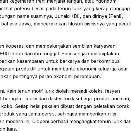
 dari kegemaran Peni menjahit tangan, atau "dondom-
elihat potensi besar pada tenun lurik yang kerap dianggap
ngan nama suaminya, Junaidi (Di), dan dirinya (Peni),
m bahasa Jawa, mencerminkan filosofi bisnisnya yang pedul
kum koperasi dan mempekerjakan sembilan karyawan.
-60 tahun dan ibu tunggal. Peni sengaja menciptakan
berikan kesempatan untuk berkarya dan berkontribusi
egiatan produktif untuk membantu ekonomi keluarga agar
kankan pentingnya peran ekonomi perempuan.
. Kain tenun motif lurik diolah menjadi koleksi fesyen
 beragam, mulai dari daster tunik sebagai produk andalan,
u koko. Setiap helai pakaian dibuat dengan peletakan corak
produk yang sama persis, sehingga memberikan nilai
an modern ini, Diopeni berhasil mengangkat tenun lurik dar
ih luas.