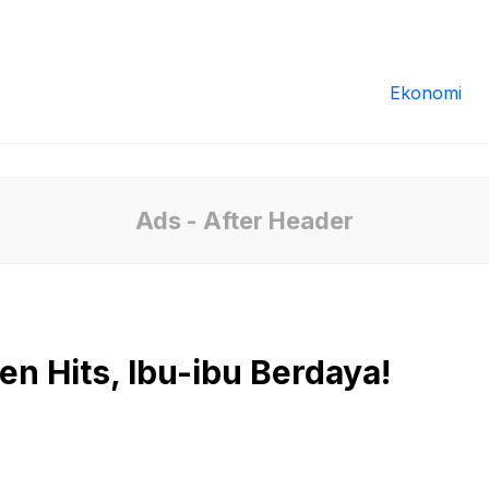
Redaksi
Tentang Kami
Pedoman Media
Ekonomi
Ads - After Header
en Hits, Ibu-ibu Berdaya!