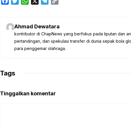
F
T
W
X
T
C
a
w
h
e
o
c
i
a
l
p
e
t
t
e
y
Ahmad Dewatara
b
t
s
g
L
kontributor di ChapNews yang berfokus pada liputan dan anali
o
e
A
r
i
pertandingan, dan spekulasi transfer di dunia sepak bola 
o
r
p
a
n
para penggemar olahraga.
k
p
m
k
Tags
Tinggalkan komentar
Komentar