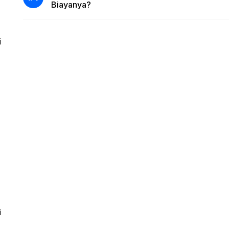
Biayanya?
i
i