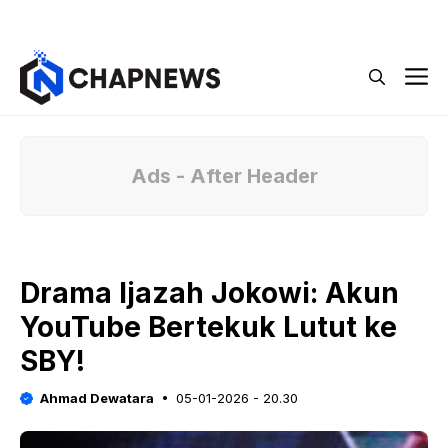
Langsung
Menu
ke
isi
M
Ads - After Header
Drama Ijazah Jokowi: Akun
YouTube Bertekuk Lutut ke
SBY!
Ahmad Dewatara
05-01-2026 - 20.30