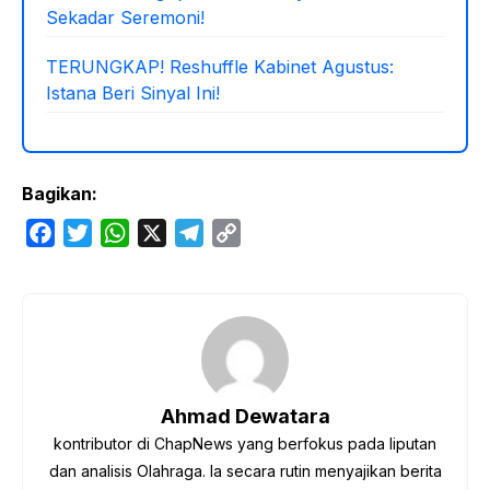
Sekadar Seremoni!
TERUNGKAP! Reshuffle Kabinet Agustus:
Istana Beri Sinyal Ini!
Bagikan:
F
T
W
X
T
C
a
w
h
e
o
c
i
a
l
p
e
t
t
e
y
b
t
s
g
L
o
e
A
r
i
o
r
p
a
n
Ahmad Dewatara
k
p
m
k
kontributor di ChapNews yang berfokus pada liputan
dan analisis Olahraga. Ia secara rutin menyajikan berita