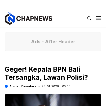
Langsung
Menu
ke
isi
M
Ads - After Header
Geger! Kepala BPN Bali
Tersangka, Lawan Polisi?
Ahmad Dewatara
23-01-2026 - 05.30