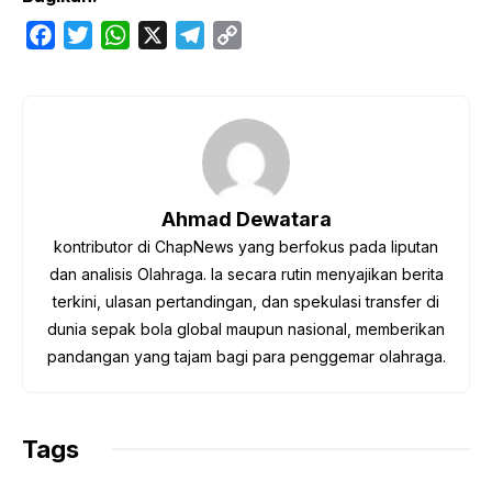
F
T
W
X
T
C
a
w
h
e
o
c
i
a
l
p
e
t
t
e
y
b
t
s
g
L
o
e
A
r
i
o
r
p
a
n
Ahmad Dewatara
k
p
m
k
kontributor di ChapNews yang berfokus pada liputan
dan analisis Olahraga. Ia secara rutin menyajikan berita
terkini, ulasan pertandingan, dan spekulasi transfer di
dunia sepak bola global maupun nasional, memberikan
pandangan yang tajam bagi para penggemar olahraga.
Tags