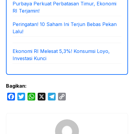
Purbaya Perkuat Perbatasan Timur, Ekonomi
RI Terjamin!
Peringatan! 10 Saham Ini Terjun Bebas Pekan
Lalu!
Ekonomi RI Melesat 5,3%! Konsumsi Loyo,
Investasi Kunci
Bagikan:
F
T
W
X
T
C
a
w
h
e
o
c
i
a
l
p
e
t
t
e
y
b
t
s
g
L