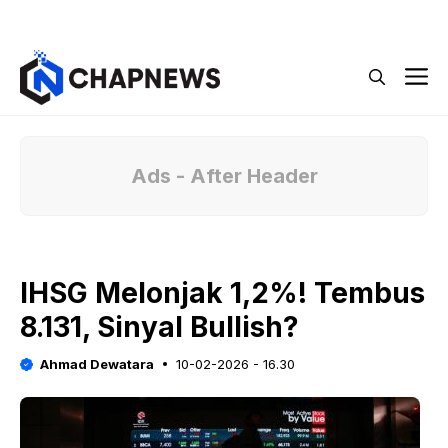
Langsung
Menu
ke
isi
M
Ads - After Header
IHSG Melonjak 1,2%! Tembus
8.131, Sinyal Bullish?
Ahmad Dewatara
10-02-2026 - 16.30