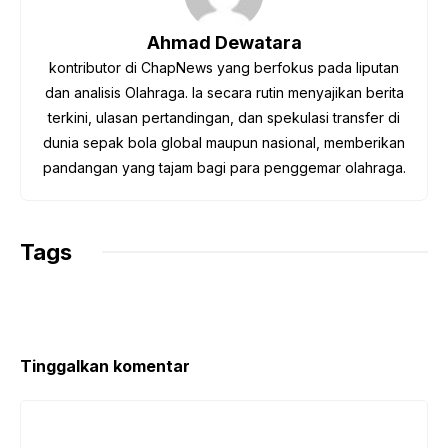
o
e
A
r
i
o
r
p
a
n
Ahmad Dewatara
k
p
m
k
kontributor di ChapNews yang berfokus pada liputan
dan analisis Olahraga. Ia secara rutin menyajikan berita
terkini, ulasan pertandingan, dan spekulasi transfer di
dunia sepak bola global maupun nasional, memberikan
pandangan yang tajam bagi para penggemar olahraga.
Tags
Tinggalkan komentar
Komentar