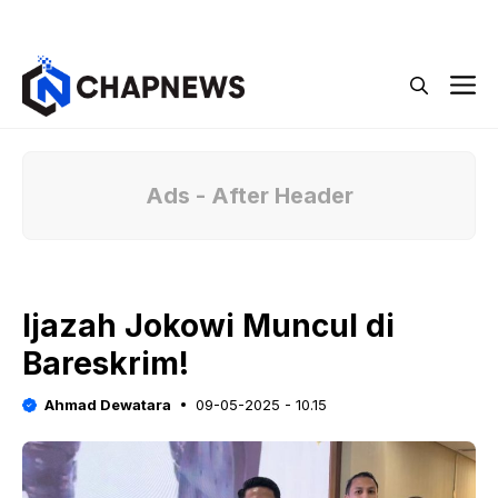
Langsung
Menu
ke
isi
M
Ads - After Header
Ijazah Jokowi Muncul di
Bareskrim!
Ahmad Dewatara
09-05-2025 - 10.15