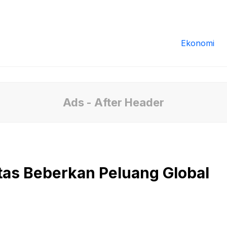
Redaksi
Tentang Kami
Pedoman Media
Ekonomi
Ads - After Header
tas Beberkan Peluang Global