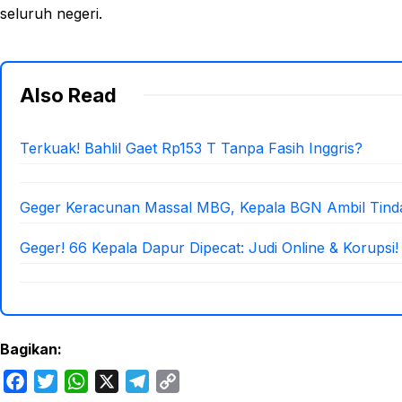
seluruh negeri.
Also Read
Terkuak! Bahlil Gaet Rp153 T Tanpa Fasih Inggris?
Geger Keracunan Massal MBG, Kepala BGN Ambil Tind
Geger! 66 Kepala Dapur Dipecat: Judi Online & Korupsi!
Bagikan:
F
T
W
X
T
C