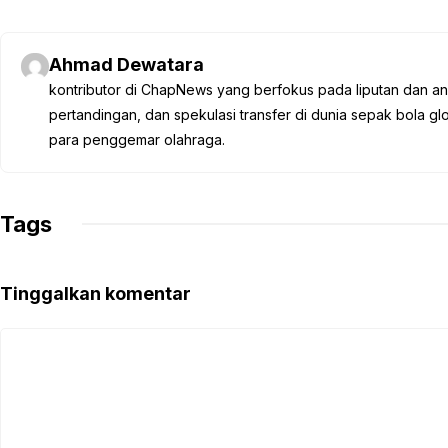
a
w
h
e
o
c
i
a
l
p
e
t
t
e
y
Ahmad Dewatara
b
t
s
g
L
kontributor di ChapNews yang berfokus pada liputan dan anali
o
e
A
r
i
pertandingan, dan spekulasi transfer di dunia sepak bola 
o
r
p
a
n
para penggemar olahraga.
k
p
m
k
Tags
Tinggalkan komentar
Komentar