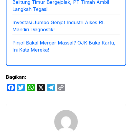
Belitung Timur Bergejolak, PT Timah Ambil
Langkah Tegas!
Investasi Jumbo Genjot Industri Alkes RI,
Mandiri Diagnostik!
Pinjol Bakal Merger Massal? OJK Buka Kartu,
Ini Kata Mereka!
Bagikan:
F
T
W
X
T
C
a
w
h
e
o
c
i
a
l
p
e
t
t
e
y
b
t
s
g
L
o
e
A
r
i