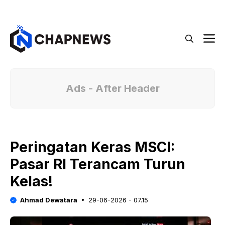
Langsung
Menu
ke
isi
M
Ads - After Header
Peringatan Keras MSCI:
Pasar RI Terancam Turun
Kelas!
Ahmad Dewatara
29-06-2026 - 07.15