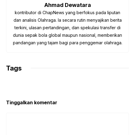
o
r
p
a
n
Ahmad Dewatara
k
p
m
k
kontributor di ChapNews yang berfokus pada liputan
dan analisis Olahraga. Ia secara rutin menyajikan berita
terkini, ulasan pertandingan, dan spekulasi transfer di
dunia sepak bola global maupun nasional, memberikan
pandangan yang tajam bagi para penggemar olahraga.
Tags
Tinggalkan komentar
Komentar