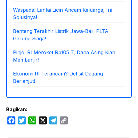
Waspada! Lantai Licin Ancam Keluarga, Ini
Solusinya!
Benteng Terakhir Listrik Jawa-Bali: PLTA
Garung Siaga!
Pinjol RI Meroket Rp105 T, Dana Asing Kian
Membanjir!
Ekonomi RI Terancam? Defisit Dagang
Berlanjut!
Bagikan:
F
T
W
X
T
C
a
w
h
e
o
c
i
a
l
p