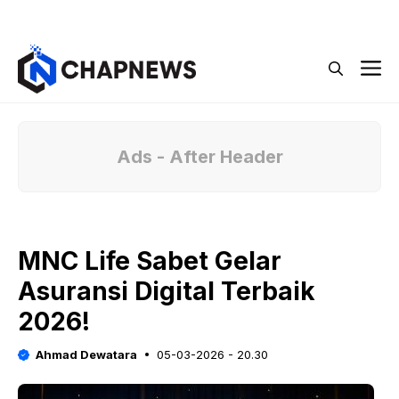
Langsung
Menu
ke
isi
M
Ads - After Header
MNC Life Sabet Gelar
Asuransi Digital Terbaik
2026!
Ahmad Dewatara
05-03-2026 - 20.30