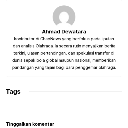
e
t
t
e
y
b
t
s
g
L
o
e
A
r
i
o
r
p
a
n
Ahmad Dewatara
k
p
m
k
kontributor di ChapNews yang berfokus pada liputan
dan analisis Olahraga. Ia secara rutin menyajikan berita
terkini, ulasan pertandingan, dan spekulasi transfer di
dunia sepak bola global maupun nasional, memberikan
pandangan yang tajam bagi para penggemar olahraga.
Tags
Tinggalkan komentar