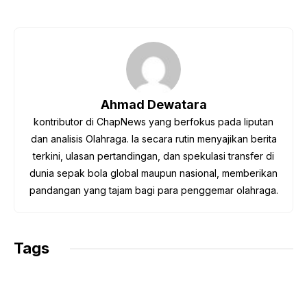
a
w
h
e
o
c
i
a
l
p
e
t
t
e
y
b
t
s
g
L
o
e
A
r
i
o
r
p
a
n
Ahmad Dewatara
k
p
m
k
kontributor di ChapNews yang berfokus pada liputan
dan analisis Olahraga. Ia secara rutin menyajikan berita
terkini, ulasan pertandingan, dan spekulasi transfer di
dunia sepak bola global maupun nasional, memberikan
pandangan yang tajam bagi para penggemar olahraga.
Tags