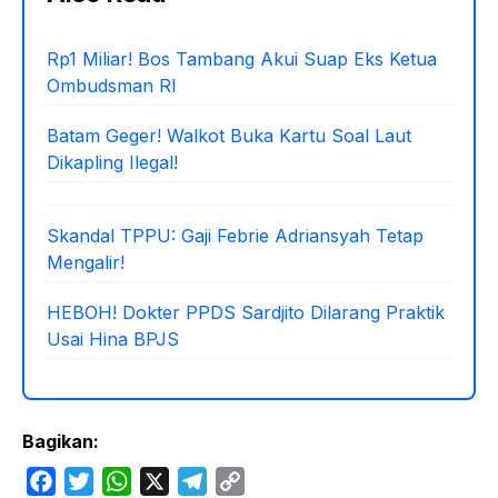
Rp1 Miliar! Bos Tambang Akui Suap Eks Ketua
Ombudsman RI
Batam Geger! Walkot Buka Kartu Soal Laut
Dikapling Ilegal!
Skandal TPPU: Gaji Febrie Adriansyah Tetap
Mengalir!
HEBOH! Dokter PPDS Sardjito Dilarang Praktik
Usai Hina BPJS
Bagikan:
F
T
W
X
T
C