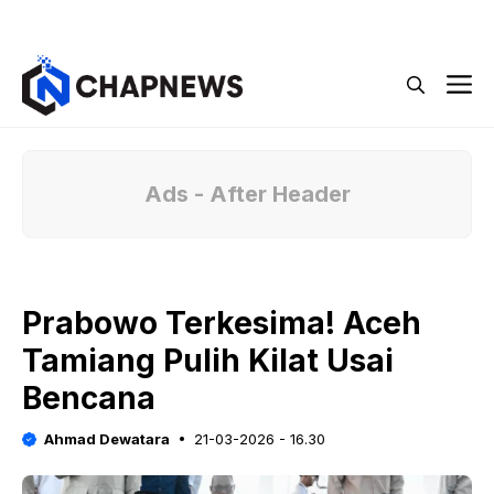
Langsung
Menu
ke
isi
M
Ads - After Header
Prabowo Terkesima! Aceh
Tamiang Pulih Kilat Usai
Bencana
Ahmad Dewatara
21-03-2026 - 16.30