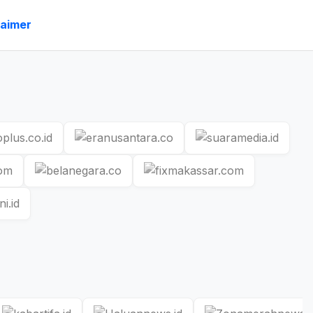
laimer