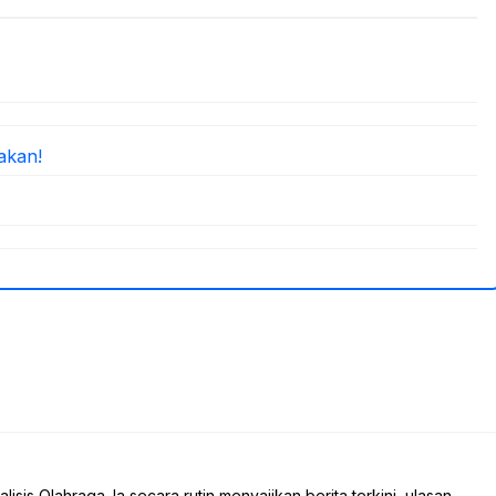
akan!
sis Olahraga. Ia secara rutin menyajikan berita terkini, ulasan