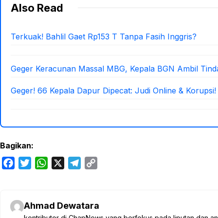
Also Read
Terkuak! Bahlil Gaet Rp153 T Tanpa Fasih Inggris?
Geger Keracunan Massal MBG, Kepala BGN Ambil Tind
Geger! 66 Kepala Dapur Dipecat: Judi Online & Korupsi!
Bagikan:
F
T
W
X
T
C
a
w
h
e
o
c
i
a
l
p
e
t
t
e
y
Ahmad Dewatara
b
t
s
g
L
kontributor di ChapNews yang berfokus pada liputan dan anali