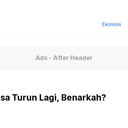
Redaksi
Tentang Kami
Pedoman Media
Ekonomi
Ads - After Header
isa Turun Lagi, Benarkah?