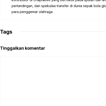
o
e
A
r
i
pertandingan, dan spekulasi transfer di dunia sepak bola 
o
r
p
a
n
para penggemar olahraga.
k
p
m
k
Tags
Tinggalkan komentar
Komentar