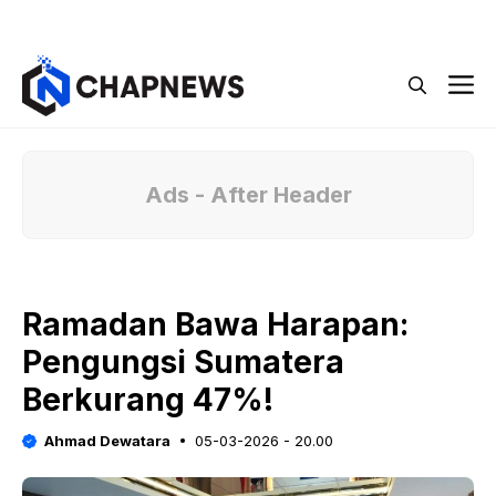
Langsung
Menu
ke
isi
M
Ads - After Header
Ramadan Bawa Harapan:
Pengungsi Sumatera
Berkurang 47%!
Ahmad Dewatara
05-03-2026 - 20.00