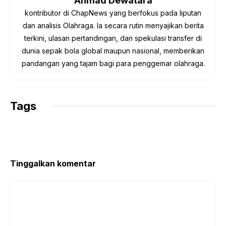
Ahmad Dewatara
k
p
m
k
kontributor di ChapNews yang berfokus pada liputan
dan analisis Olahraga. Ia secara rutin menyajikan berita
terkini, ulasan pertandingan, dan spekulasi transfer di
dunia sepak bola global maupun nasional, memberikan
pandangan yang tajam bagi para penggemar olahraga.
Tags
Tinggalkan komentar
Komentar