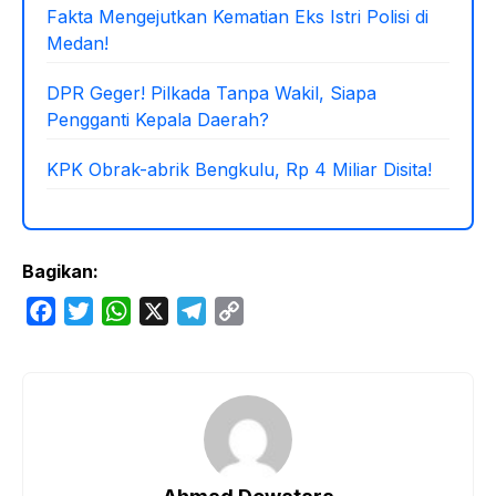
Fakta Mengejutkan Kematian Eks Istri Polisi di
Medan!
DPR Geger! Pilkada Tanpa Wakil, Siapa
Pengganti Kepala Daerah?
KPK Obrak-abrik Bengkulu, Rp 4 Miliar Disita!
Bagikan:
F
T
W
X
T
C
a
w
h
e
o
c
i
a
l
p
e
t
t
e
y
b
t
s
g
L
o
e
A
r
i
o
r
p
a
n