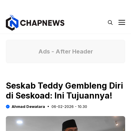
Langsung
Menu
ke
isi
M
Ads - After Header
Seskab Teddy Gembleng Diri
di Seskoad: Ini Tujuannya!
Ahmad Dewatara
06-02-2026 - 10.30