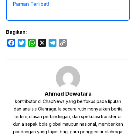
Paman Terlibat!
Bagikan:
F
T
W
X
T
C
a
w
h
e
o
c
i
a
l
p
e
t
t
e
y
b
t
s
g
L
o
e
A
r
i
o
r
p
a
n
Ahmad Dewatara
k
p
m
k
kontributor di ChapNews yang berfokus pada liputan
dan analisis Olahraga. Ia secara rutin menyajikan berita
terkini, ulasan pertandingan, dan spekulasi transfer di
dunia sepak bola global maupun nasional, memberikan
pandangan yang tajam bagi para penggemar olahraga.